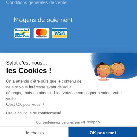
Conditions générales de vente
Moyens de paiement
Salut c'est nous...
Nos partenaires
les Cookies !
Vous souhaitez passer une
On a attendu d'être sûrs que le contenu de
commande pour votre école ?
ce site vous intéresse avant de vous
déranger, mais on aimerait bien vous accompagner pendant votre
visite...
Envoyez un email à l'adresse habituelle ou
C'est OK pour vous ?
complètez le formulaire en ligne.
Lire la politique de confidentialité
Remplissez le formulaire
Consentements certifiés par
© By
Poush
Je choisis
OK pour moi