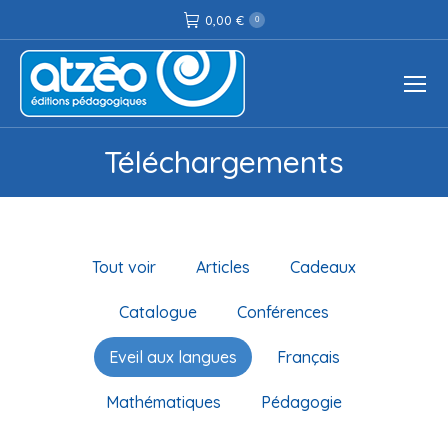
0,00
€
0
Téléchargements
Vous êtes ici :
Tout voir
Articles
Cadeaux
Catalogue
Conférences
Eveil aux langues
Français
Mathématiques
Pédagogie