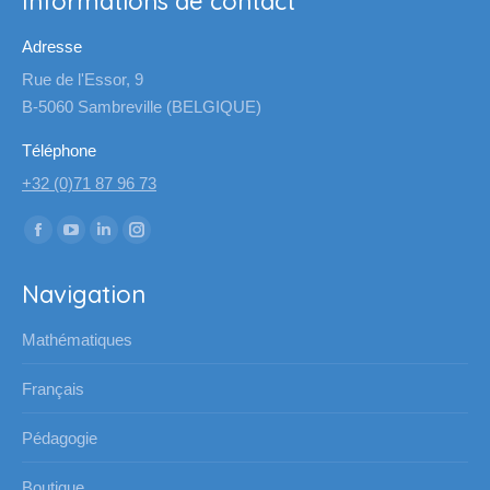
Informations de contact
Adresse
Rue de l'Essor, 9
B-5060 Sambreville (BELGIQUE)
Téléphone
+32 (0)71 87 96 73
Trouvez nous sur :
La
La
La
La
page
page
page
page
Navigation
Facebook
YouTube
LinkedIn
Instagram
s'ouvre
s'ouvre
s'ouvre
s'ouvre
Mathématiques
dans
dans
dans
dans
une
une
une
une
Français
nouvelle
nouvelle
nouvelle
nouvelle
Pédagogie
fenêtre
fenêtre
fenêtre
fenêtre
Boutique