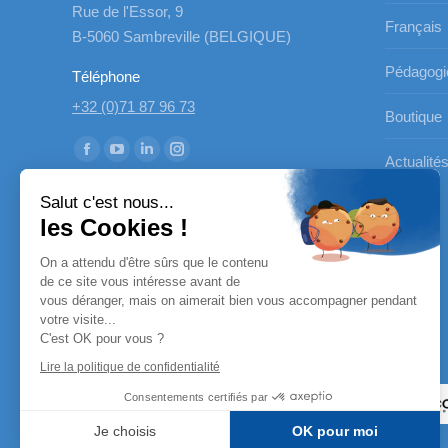
Rue de l'Essor, 9
Français
B-5060 Sambreville (BELGIQUE)
Pédagogi
Téléphone
+32 (0)71 87 96 73
Boutique
Trouvez nous sur :
La
La
La
La
Actualité
page
page
page
page
Salut c'est nous...
Facebook
YouTube
LinkedIn
Instagram
les Cookies !
s'ouvre
s'ouvre
s'ouvre
s'ouvre
On a attendu d'être sûrs que le contenu
dans
dans
dans
dans
de ce site vous intéresse avant de
une
une
une
une
vous déranger, mais on aimerait bien vous accompagner pendant
nouvelle
nouvelle
nouvelle
nouvelle
votre visite...
C'est OK pour vous ?
fenêtre
fenêtre
fenêtre
fenêtre
Nos partenaires
Lire la politique de confidentialité
Consentements certifiés par
Je choisis
OK pour moi