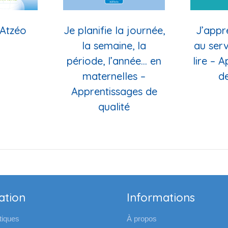
Atzéo
Je planifie la journée,
J’appr
la semaine, la
au serv
période, l’année… en
lire – 
maternelles –
de
Apprentissages de
qualité
ation
Informations
iques
À propos