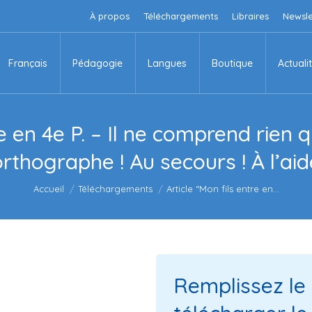
À propos
Téléchargements
Libraires
Newsle
Français
Pédagogie
Langues
Boutique
Actuali
Français
Pédagogie
Langues
Boutique
Actuali
e en 4e P. – Il ne comprend rien qua
orthographe ! Au secours ! À l’aide
Vous êtes ici :
Accueil
Téléchargements
Article “Mon fils entre en…
Remplissez le 