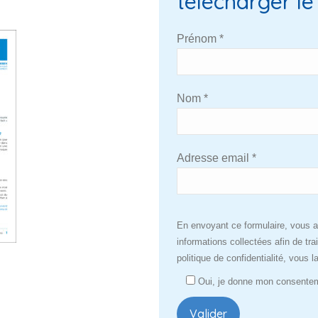
télécharger l
Prénom *
Nom *
Adresse email *
Veuillez
En envoyant ce formulaire, vous a
laisser
informations collectées afin de tr
ce
politique de confidentialité, vous 
champ
Oui, je donne mon consente
vide.