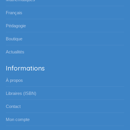
dans
dans
dans
dans
une
une
une
une
Français
nouvelle
nouvelle
nouvelle
nouvelle
Pédagogie
fenêtre
fenêtre
fenêtre
fenêtre
Boutique
Actualités
Informations
À propos
Libraires (ISBN)
Contact
Mon compte