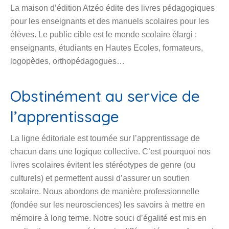
enseignants, étudiants en Hautes Ecoles, formateurs,
logopèdes, orthopédagogues…
Obstinément au service de
l’apprentissage
La ligne éditoriale est tournée sur l’apprentissage de
chacun dans une logique collective. C’est pourquoi nos
livres scolaires évitent les stéréotypes de genre (ou
culturels) et permettent aussi d’assurer un soutien
scolaire. Nous abordons de manière professionnelle
(fondée sur les neurosciences) les savoirs à mettre en
mémoire à long terme. Notre souci d’égalité est mis en
application par une pédagogie différenciée sous forme de
séquences car il s’agit que chaque élève soit porté au
e
plus haut de ses capacités. Ainsi, des activités de 2
e
primaire sont aussi parfois utiles pour des élèves de 5