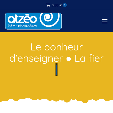
0,00
€
0
|