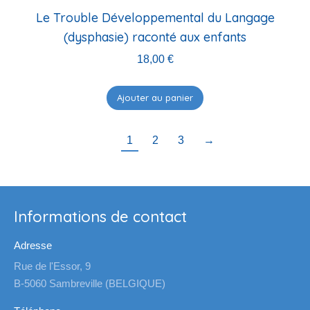
Le Trouble Développemental du Langage
(dysphasie) raconté aux enfants
18,00
€
Ajouter au panier
1
2
3
→
Informations de contact
Adresse
Rue de l'Essor, 9
B-5060 Sambreville (BELGIQUE)