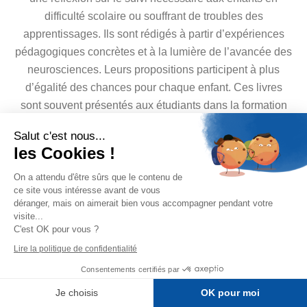
difficulté scolaire ou souffrant de troubles des
apprentissages. Ils sont rédigés à partir d’expériences
pédagogiques concrètes et à la lumière de l’avancée des
neurosciences. Leurs propositions participent à plus
d’égalité des chances pour chaque enfant. Ces livres
sont souvent présentés aux étudiants dans la formation
des enseignants
Salut c'est nous...
les Cookies !
Vous souhaitez passer une
On a attendu d'être sûrs que le contenu de
commande pour votre école ?
ce site vous intéresse avant de vous
déranger, mais on aimerait bien vous accompagner pendant votre
visite...
Envoyez un email à l'adresse habituelle ou
C'est OK pour vous ?
complètez le formulaire en ligne.
Lire la politique de confidentialité
Remplissez le formulaire
Consentements certifiés par
Voir les ouvrages en vente
Je choisis
OK pour moi