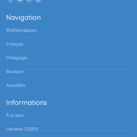
La
La
La
La
page
page
page
page
Navigation
Facebook
YouTube
LinkedIn
Instagram
s'ouvre
s'ouvre
s'ouvre
s'ouvre
Mathématiques
dans
dans
dans
dans
une
une
une
une
Français
nouvelle
nouvelle
nouvelle
nouvelle
Pédagogie
fenêtre
fenêtre
fenêtre
fenêtre
Boutique
Actualités
Informations
À propos
Libraires (ISBN)