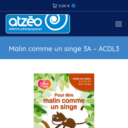
0,00
€
0
Malin comme un singe 3A – ACDL3
Vous êtes ici :