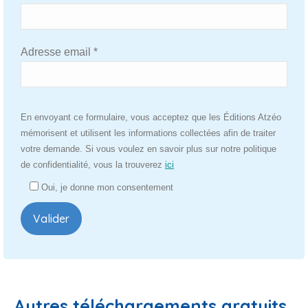
Adresse email *
Veuillez
En envoyant ce formulaire, vous acceptez que les Éditions Atzéo
laisser
mémorisent et utilisent les informations collectées afin de traiter
ce
votre demande. Si vous voulez en savoir plus sur notre politique
champ
de confidentialité, vous la trouverez
ici
vide.
Oui, je donne mon consentement
Autres téléchargements gratuits