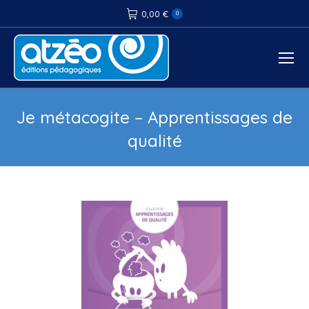
0,00
€
0
Je métacogite – Apprentissages de
qualité
Vous êtes ici :