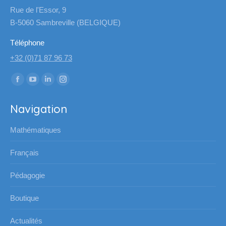
Rue de l'Essor, 9
B-5060 Sambreville (BELGIQUE)
Téléphone
+32 (0)71 87 96 73
Trouvez nous sur :
La
La
La
La
page
page
page
page
Navigation
Facebook
YouTube
LinkedIn
Instagram
s'ouvre
s'ouvre
s'ouvre
s'ouvre
Mathématiques
dans
dans
dans
dans
une
une
une
une
Français
nouvelle
nouvelle
nouvelle
nouvelle
Pédagogie
fenêtre
fenêtre
fenêtre
fenêtre
Boutique
Actualités