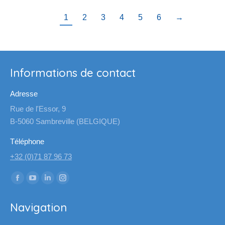
1
2
3
4
5
6
→
Informations de contact
Adresse
Rue de l'Essor, 9
B-5060 Sambreville (BELGIQUE)
Téléphone
+32 (0)71 87 96 73
Trouvez nous sur :
La
La
La
La
page
page
page
page
Navigation
Facebook
YouTube
LinkedIn
Instagram
s'ouvre
s'ouvre
s'ouvre
s'ouvre