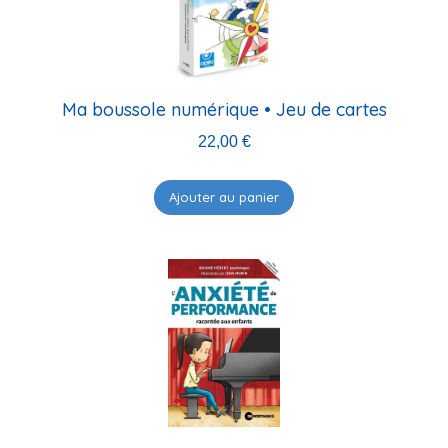
ancien
Ma boussole numérique • Jeu de cartes
22,00
€
Ajouter au panier