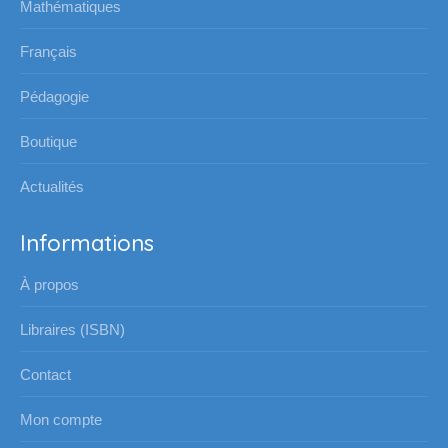
Mathématiques
dans
dans
dans
dans
une
une
une
une
Français
nouvelle
nouvelle
nouvelle
nouvelle
Pédagogie
fenêtre
fenêtre
fenêtre
fenêtre
Boutique
Actualités
Informations
À propos
Libraires (ISBN)
Contact
Mon compte