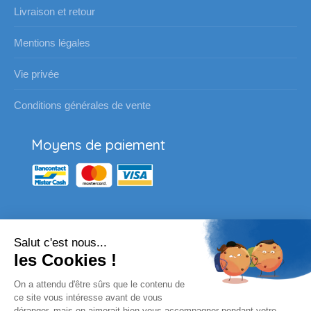
Livraison et retour
Mentions légales
Vie privée
Conditions générales de vente
Moyens de paiement
Salut c'est nous...
Nos partenaires
les Cookies !
Vous souhaitez passer une
On a attendu d'être sûrs que le contenu de
commande pour votre école ?
ce site vous intéresse avant de vous
déranger, mais on aimerait bien vous accompagner pendant votre