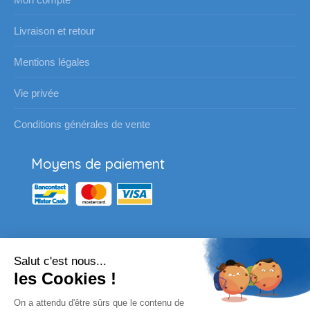
Livraison et retour
Mentions légales
Vie privée
Conditions générales de vente
Moyens de paiement
Salut c'est nous...
Nos partenaires
les Cookies !
Vous souhaitez passer une
On a attendu d'être sûrs que le contenu de
commande pour votre école ?