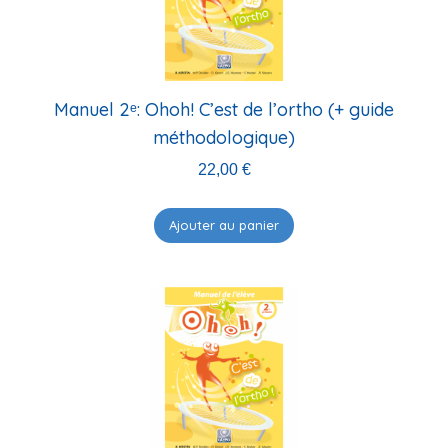
ancien
Manuel 2ᵉ: Ohoh! C’est de l’ortho (+ guide
méthodologique)
22,00
€
Ajouter au panier