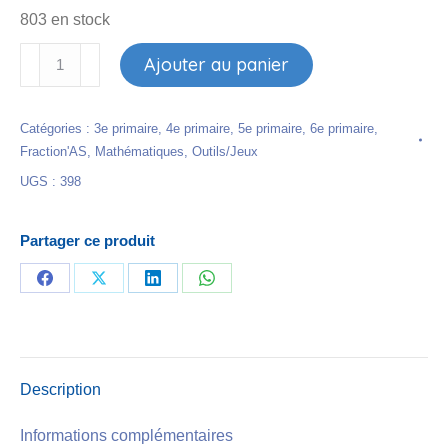
803 en stock
quantité
Ajouter au panier
de
Jeu
Catégories :
3e primaire
,
4e primaire
,
5e primaire
,
6e primaire
,
de
Fraction'AS
,
Mathématiques
,
Outils/Jeux
cartes
UGS :
398
fraction'AS
Partager ce produit
Partager
Partager
Partager
Partager
sur
sur
sur
sur
Facebook
X
LinkedIn
WhatsApp
Description
Informations complémentaires