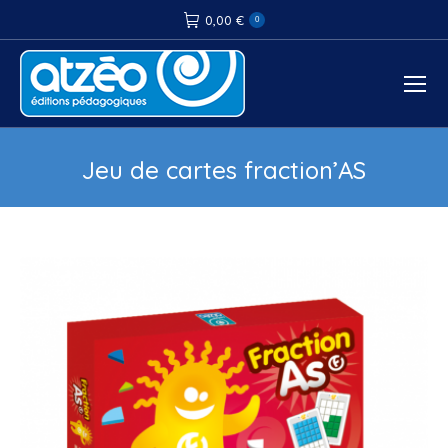
0,00
€
0
Jeu de cartes fraction’AS
Vous êtes ici :