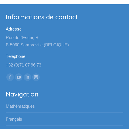
Informations de contact
Adresse
Rue de l'Essor, 9
B-5060 Sambreville (BELGIQUE)
Téléphone
+32 (0)71 87 96 73
Trouvez nous sur :
La
La
La
La
page
page
page
page
Navigation
Facebook
YouTube
LinkedIn
Instagram
s'ouvre
s'ouvre
s'ouvre
s'ouvre
Mathématiques
dans
dans
dans
dans
une
une
une
une
Français
nouvelle
nouvelle
nouvelle
nouvelle