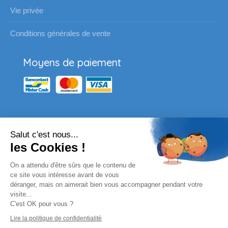
Vie privée
Conditions générales de vente
Moyens de paiement
Salut c'est nous...
Nos partenaires
les Cookies !
Vous souhaitez passer une
On a attendu d'être sûrs que le contenu de
commande pour votre école ?
ce site vous intéresse avant de vous
déranger, mais on aimerait bien vous accompagner pendant votre
visite...
Envoyez un email à l'adresse habituelle ou
C'est OK pour vous ?
complètez le formulaire en ligne.
Lire la politique de confidentialité