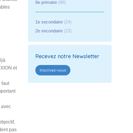
6e primaire
(86)
ables
1e secondaire
(24)
2e secondaire
(23)
Recevez notre Newsletter
éjà
LEXION et
Inscrivez-vous
 faut
mportant
e avec
bjectif.
ndent pas