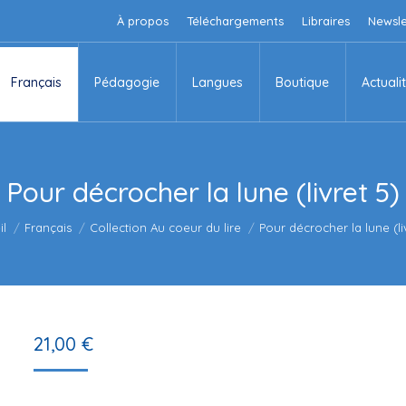
À propos
Téléchargements
Libraires
Newsle
Français
Pédagogie
Langues
Boutique
Actuali
Français
Pédagogie
Langues
Boutique
Actuali
Pour décrocher la lune (livret 5)
êtes ici :
il
Français
Collection Au coeur du lire
Pour décrocher la lune (li
21,00
€