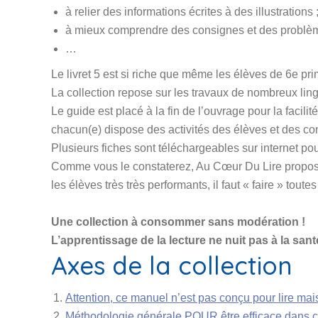
à relier des informations écrites à des illustrations 
à mieux comprendre des consignes et des problèm
…
Le livret 5 est si riche que même les élèves de 6e prim
La collection repose sur les travaux de nombreux ling
Le guide est placé à la fin de l’ouvrage pour la facili
chacun(e) dispose des activités des élèves et des c
Plusieurs fiches sont téléchargeables sur internet pour
Comme vous le constaterez, Au Cœur Du Lire propose 
les élèves très très performants, il faut « faire » toutes 
Une collection à consommer sans modération !
L’apprentissage de la lecture ne nuit pas à la sant
Axes de la collection
Attention, ce manuel n’est pas conçu pour lire mai
Méthodologie générale POUR être efficace dans