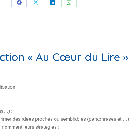
Partager
Partager
Partager
Partager
sur
sur
sur
sur
Facebook
X
LinkedIn
WhatsApp
ction « Au Cœur du Lire »
isation.
ns…) ;
rimer des idées proches ou semblables (paraphrases et …) ;
n nommant leurs stratégies ;