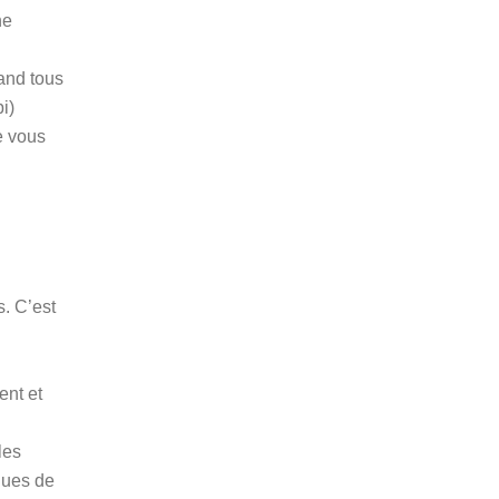
ne
and tous
i)
e vous
. C’est
ent et
les
iques de