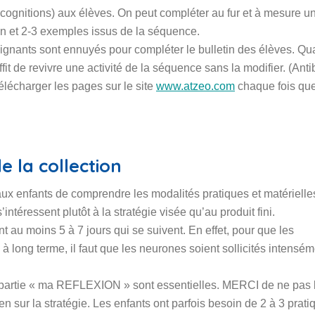
ognitions) aux élèves. On peut compléter au fur et à mesure u
ion et 2-3 exemples issus de la séquence.
gnants sont ennuyés pour compléter le bulletin des élèves. Qu
fit de revivre une activité de la séquence sans la modifier. (Antib
télécharger les pages sur le site
www.atzeo.com
chaque fois qu
 la collection
x enfants de comprendre les modalités pratiques et matérielles
téressent plutôt à la stratégie visée qu’au produit fini.
nt au moins 5 à 7 jours qui se suivent. En effet, pour que les
 long terme, il faut que les neurones soient sollicités intensém
 partie « ma REFLEXION » sont essentielles. MERCI de ne pas 
en sur la stratégie. Les enfants ont parfois besoin de 2 à 3 prat