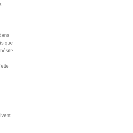
s
 dans
dis que
’hésite
Cette
ivent