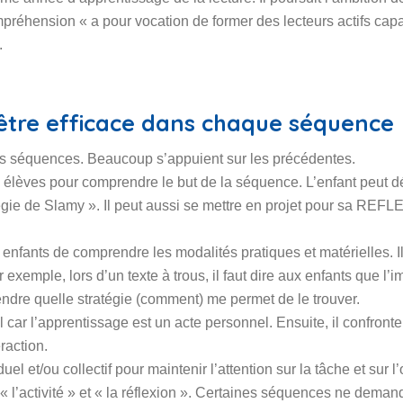
préhension « a pour vocation de former des lecteurs actifs cap
.
tre efficace dans chaque séquence
 des séquences. Beaucoup s’appuient sur les précédentes.
es élèves pour comprendre le but de la séquence. L’enfant peut d
atégie de Slamy ». Il peut aussi se mettre en projet pour sa REF
nfants de comprendre les modalités pratiques et matérielles. Il
r exemple, lors d’un texte à trous, il faut dire aux enfants que l’i
ndre quelle stratégie (comment) me permet de le trouver.
l car l’apprentissage est un acte personnel. Ensuite, il confront
raction.
el et/ou collectif pour maintenir l’attention sur la tâche et sur l’o
tre « l’activité » et « la réflexion ». Certaines séquences ne dema