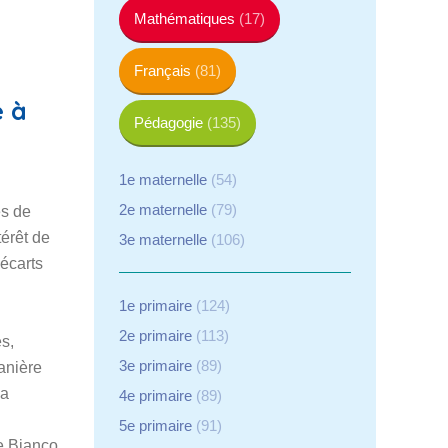
Mathématiques
(17)
Français
(81)
e à
Pédagogie
(135)
1e maternelle
(54)
2e maternelle
(79)
es de
térêt de
3e maternelle
(106)
 écarts
1e primaire
(124)
2e primaire
(113)
s,
3e primaire
(89)
manière
la
4e primaire
(89)
5e primaire
(91)
de Bianco