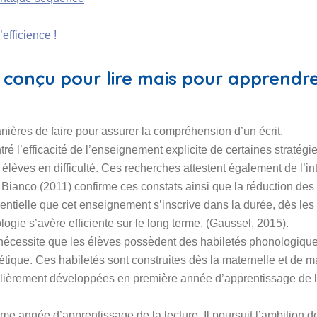
fficience !
 conçu pour lire mais pour apprendr
anières de faire pour assurer la compréhension d’un écrit.
é l’efficacité de l’enseignement explicite de certaines stratégi
lèves en difficulté. Ces recherches attestent également de l’in
s. Bianco (2011) confirme ces constats ainsi que la réduction des
entielle que cet enseignement s’inscrive dans la durée, dès les
ogie s’avère efficiente sur le long terme. (Gaussel, 2015).
nécessite que les élèves possèdent des habiletés phonologique
bétique. Ces habiletés sont construites dès la maternelle et de 
ticulièrement développées en première année d’apprentissage de 
me année d’apprentissage de la lecture. Il poursuit l’ambition 