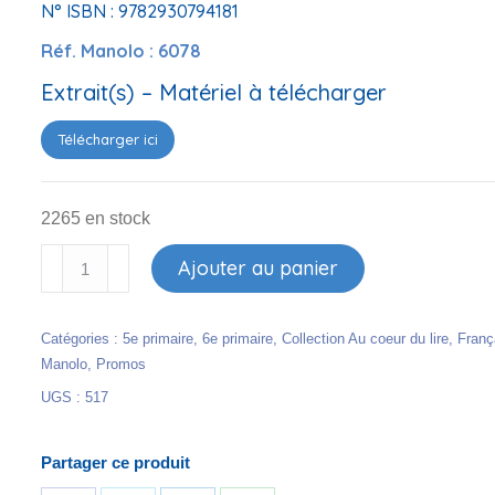
N° ISBN : 9782930794181
Réf. Manolo : 6078
Extrait(s) – Matériel à télécharger
Télécharger ici
2265 en stock
quantité
Ajouter au panier
de
Pour
Catégories :
5e primaire
,
6e primaire
,
Collection Au coeur du lire
,
Franç
décrocher
Manolo
,
Promos
la
UGS :
517
lune
(livret
5)
Partager ce produit