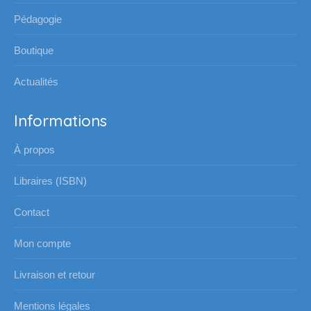
nouvelle
nouvelle
nouvelle
nouvelle
Pédagogie
fenêtre
fenêtre
fenêtre
fenêtre
Boutique
Actualités
Informations
À propos
Libraires (ISBN)
Contact
Mon compte
Livraison et retour
Mentions légales