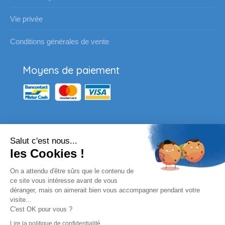
Vie privée
Conditions générales de vente
Moyens de paiement
Salut c'est nous...
Nos partenaires
les Cookies !
Vous souhaitez passer une
On a attendu d'être sûrs que le contenu de
commande pour votre école ?
ce site vous intéresse avant de vous
déranger, mais on aimerait bien vous accompagner pendant votre
visite...
Envoyez un email à l'adresse habituelle ou
C'est OK pour vous ?
complètez le formulaire en ligne.
Lire la politique de confidentialité