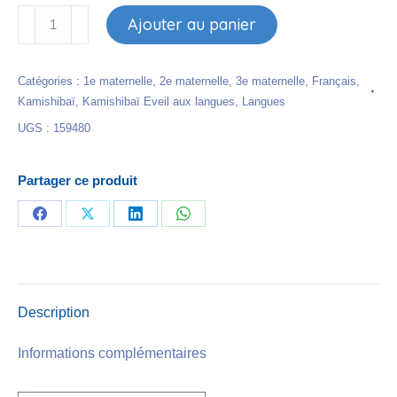
quantité
Ajouter au panier
de
Kamishibaï
Catégories :
1e maternelle
,
2e maternelle
,
3e maternelle
,
Français
,
-
Kamishibaï
,
Kamishibaï Eveil aux langues
,
Langues
La
UGS :
159480
petite
poule
rousse
Partager ce produit
Partager
Partager
Partager
Partager
sur
sur
sur
sur
Facebook
X
LinkedIn
WhatsApp
Description
Informations complémentaires