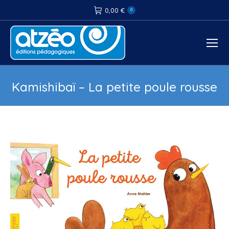
0,00
€
0
Kamishibaï – La petite poule rousse
Vous êtes ici :