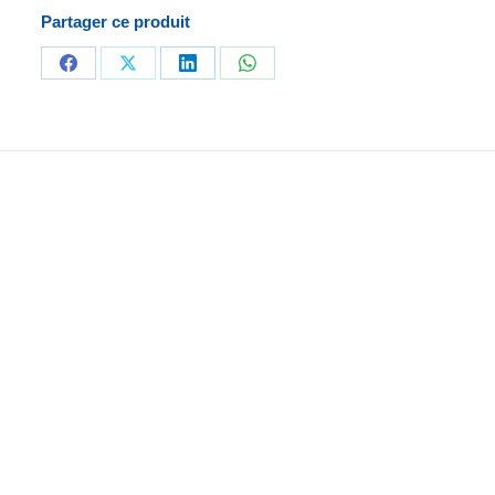
Partager ce produit
Partager
Partager
Partager
Partager
sur
sur
sur
sur
Facebook
X
LinkedIn
WhatsApp