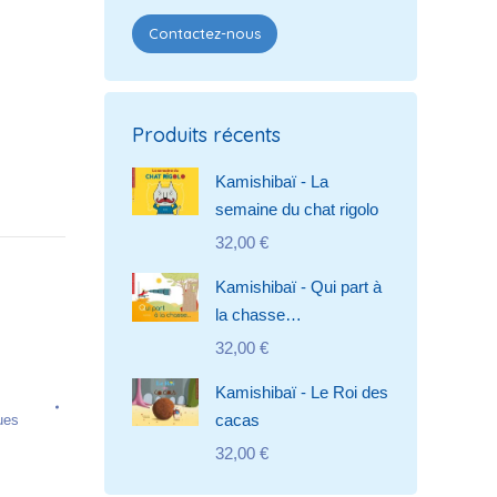
Contactez-nous
Produits récents
Kamishibaï - La
semaine du chat rigolo
32,00
€
Kamishibaï - Qui part à
la chasse…
32,00
€
Kamishibaï - Le Roi des
cacas
ues
32,00
€