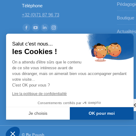
Pédagogi
Téléphone
+32 (0)71 87 96 73
Boutique
Trouvez nous sur :
La
La
La
La
Actualité
page
page
page
page
Salut c'est nous...
Facebook
YouTube
LinkedIn
Instagram
les Cookies !
s'ouvre
s'ouvre
s'ouvre
s'ouvre
On a attendu d'être sûrs que le contenu
dans
dans
dans
dans
de ce site vous intéresse avant de
une
une
une
une
vous déranger, mais on aimerait bien vous accompagner pendant
nouvelle
nouvelle
nouvelle
nouvelle
votre visite...
C'est OK pour vous ?
fenêtre
fenêtre
fenêtre
fenêtre
Nos partenaires
Lire la politique de confidentialité
Consentements certifiés par
Je choisis
OK pour moi
Axeptio consent
Plateforme de Gestion du Consentement : Personnalisez vo
Notre plateforme vous permet d'adapter et de gérer vos param
© By
Poush