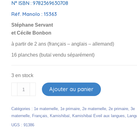
N° ISBN : 9782369630708
Réf. Manolo : 15363
Stéphane Servant
et Cécile Bonbon
à partir de 2 ans (français – anglais – allemand)
16 planches (butaï vendu séparément)
3 en stock
quantité
Ajouter au panier
de
Kamishibaï
Catégories :
1e maternelle
,
1e primaire
,
2e maternelle
,
2e primaire
,
3e
-
maternelle
,
Français
,
Kamishibaï
,
Kamishibaï Eveil aux langues
,
Lang
Le
UGS :
91386
machin