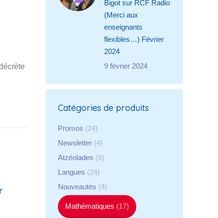
Bigot sur RCF Radio
(Merci aux
enseignants
flexibles…) Février
2024
9 février 2024
 décrète
Catégories de produits
Promos
(24)
Newsletter
(4)
Atzéolades
(9)
Langues
(24)
Nouveautés
(4)
r
Mathématiques
(17)