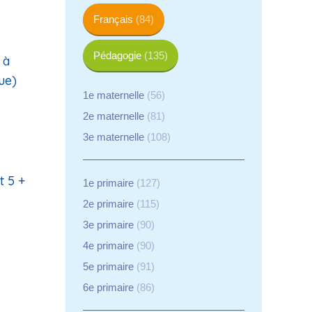
Français
(84)
Pédagogie
(135)
 à
ue)
1e maternelle
(56)
2e maternelle
(81)
3e maternelle
(108)
t 5 +
1e primaire
(127)
2e primaire
(115)
3e primaire
(90)
4e primaire
(90)
5e primaire
(91)
6e primaire
(86)