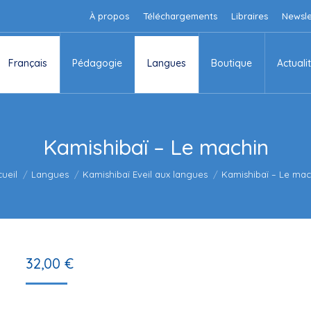
À propos
Téléchargements
Libraires
Newsle
Français
Pédagogie
Langues
Boutique
Actuali
Français
Pédagogie
Langues
Boutique
Actuali
Kamishibaï – Le machin
us êtes ici :
ueil
Langues
Kamishibaï Eveil aux langues
Kamishibaï – Le mac
32,00
€