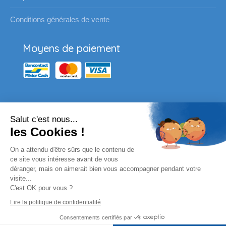
Conditions générales de vente
Moyens de paiement
Salut c'est nous...
Nos partenaires
les Cookies !
Vous souhaitez passer une
On a attendu d'être sûrs que le contenu de
commande pour votre école ?
ce site vous intéresse avant de vous
déranger, mais on aimerait bien vous accompagner pendant votre
visite...
Envoyez un email à l'adresse habituelle ou
C'est OK pour vous ?
complètez le formulaire en ligne.
Lire la politique de confidentialité
Remplissez le formulaire
Consentements certifiés par
© By
Poush