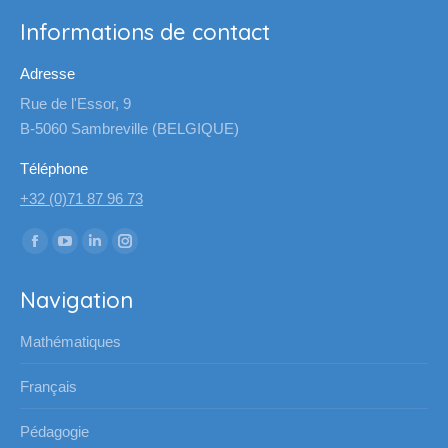
Informations de contact
Adresse
Rue de l'Essor, 9
B-5060 Sambreville (BELGIQUE)
Téléphone
+32 (0)71 87 96 73
Trouvez nous sur :
La
La
La
La
page
page
page
page
Navigation
Facebook
YouTube
LinkedIn
Instagram
s'ouvre
s'ouvre
s'ouvre
s'ouvre
Mathématiques
dans
dans
dans
dans
une
une
une
une
Français
nouvelle
nouvelle
nouvelle
nouvelle
Pédagogie
fenêtre
fenêtre
fenêtre
fenêtre