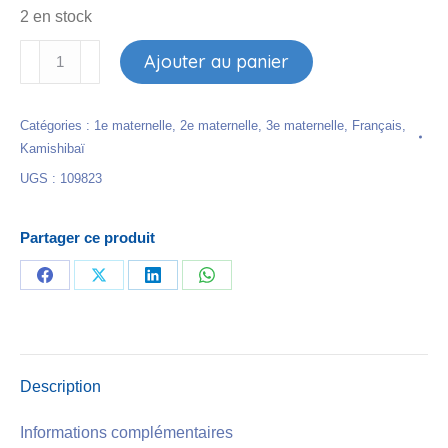
2 en stock
quantité
Ajouter au panier
de
Kamishibaï
Catégories :
1e maternelle
,
2e maternelle
,
3e maternelle
,
Français
,
-
Kamishibaï
Journal
UGS :
109823
d'un
petit
monstre
Partager ce produit
Partager
Partager
Partager
Partager
sur
sur
sur
sur
Facebook
X
LinkedIn
WhatsApp
Description
Informations complémentaires