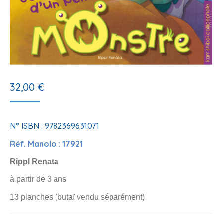
32,00
€
N° ISBN : 9782369631071
Réf. Manolo : 17921
Rippl Renata
à partir de 3 ans
13 planches (butaï vendu séparément)