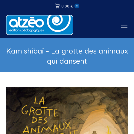
0,00
€
0
Kamishibaï – La grotte des animaux
qui dansent
Vous êtes ici :