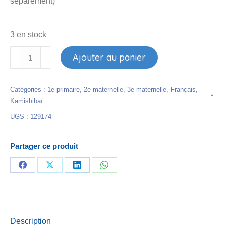
séparément)
3 en stock
quantité
Ajouter au panier
de
Kamishibaï
Catégories :
1e primaire
,
2e maternelle
,
3e maternelle
,
Français
,
-
Kamishibaï
La
UGS :
129174
grotte
des
animaux
Partager ce produit
qui
dansent
Partager
Partager
Partager
Partager
sur
sur
sur
sur
Facebook
X
LinkedIn
WhatsApp
Description