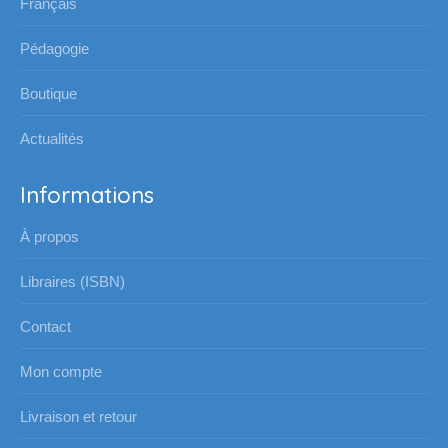
Français
nouvelle
nouvelle
nouvelle
nouvelle
Pédagogie
fenêtre
fenêtre
fenêtre
fenêtre
Boutique
Actualités
Informations
À propos
Libraires (ISBN)
Contact
Mon compte
Livraison et retour