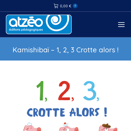
0,00
€
0
Kamishibaï – 1, 2, 3 Crotte alors !
Vous êtes ici :