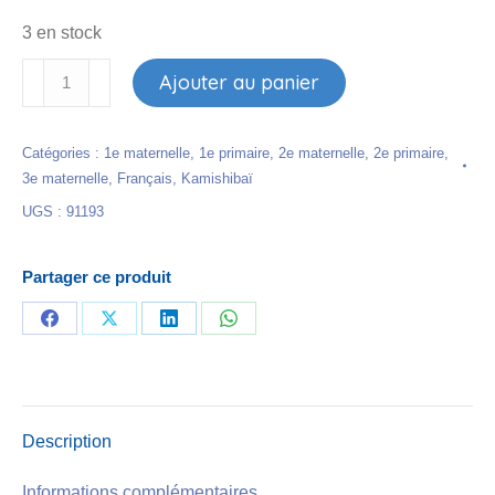
3 en stock
quantité
Ajouter au panier
de
Kamishibaï
Catégories :
1e maternelle
,
1e primaire
,
2e maternelle
,
2e primaire
,
-
3e maternelle
,
Français
,
Kamishibaï
1,
UGS :
91193
2,
3
Crotte
Partager ce produit
alors
!
Partager
Partager
Partager
Partager
sur
sur
sur
sur
Facebook
X
LinkedIn
WhatsApp
Description
Informations complémentaires