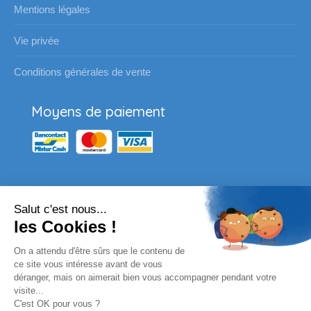
Mentions légales
Vie privée
Conditions générales de vente
Moyens de paiement
Salut c'est nous...
Nos partenaires
les Cookies !
Vous souhaitez passer une
On a attendu d'être sûrs que le contenu de
commande pour votre école ?
ce site vous intéresse avant de vous
déranger, mais on aimerait bien vous accompagner pendant votre
visite...
Envoyez un email à l'adresse habituelle ou
C'est OK pour vous ?
complètez le formulaire en ligne.