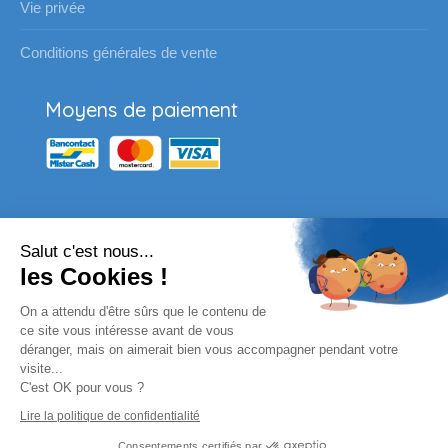
Vie privée
Conditions générales de vente
Moyens de paiement
Salut c'est nous...
Nos partenaires
les Cookies !
Vous souhaitez passer une
On a attendu d'être sûrs que le contenu de
commande pour votre école ?
ce site vous intéresse avant de vous
déranger, mais on aimerait bien vous accompagner pendant votre
visite...
Envoyez un email à l'adresse habituelle ou
C'est OK pour vous ?
complètez le formulaire en ligne.
Lire la politique de confidentialité
Remplissez le formulaire
Consentements certifiés par