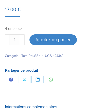
17,00
€
4 en stock
quantité
Ajouter au panier
de
100
Catégorie :
Tom PouSSe
UGS :
24340
idées
pour
éviter
Partager ce produit
les
punitions
Partager
Partager
Partager
Partager
sur
sur
sur
sur
Facebook
X
LinkedIn
WhatsApp
Informations complémentaires