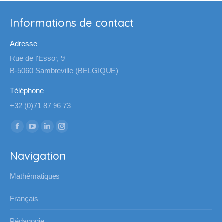
Informations de contact
Adresse
Rue de l'Essor, 9
B-5060 Sambreville (BELGIQUE)
Téléphone
+32 (0)71 87 96 73
Trouvez nous sur :
La
La
La
La
page
page
page
page
Navigation
Facebook
YouTube
LinkedIn
Instagram
s'ouvre
s'ouvre
s'ouvre
s'ouvre
Mathématiques
dans
dans
dans
dans
une
une
une
une
Français
nouvelle
nouvelle
nouvelle
nouvelle
Pédagogie