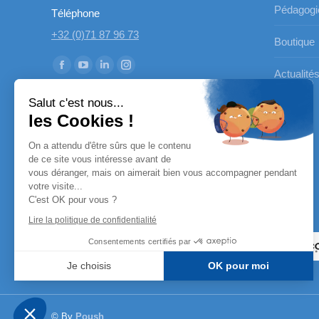
Pédagogi
Téléphone
+32 (0)71 87 96 73
Boutique
Trouvez nous sur :
La
La
La
La
Actualité
page
page
page
page
Salut c'est nous...
Facebook
YouTube
LinkedIn
Instagram
les Cookies !
s'ouvre
s'ouvre
s'ouvre
s'ouvre
On a attendu d'être sûrs que le contenu
dans
dans
dans
dans
de ce site vous intéresse avant de
une
une
une
une
vous déranger, mais on aimerait bien vous accompagner pendant
nouvelle
nouvelle
nouvelle
nouvelle
votre visite...
C'est OK pour vous ?
fenêtre
fenêtre
fenêtre
fenêtre
Nos partenaires
Lire la politique de confidentialité
Consentements certifiés par
Je choisis
OK pour moi
Axeptio consent
Plateforme de Gestion du Consentement : Personnalisez vo
Notre plateforme vous permet d'adapter et de gérer vos param
© By
Poush