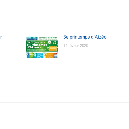
r
sur
sur
sur
cebook
X
LinkedIn
WhatsApp
r
3e printemps d’Atzéo
14 février 2020