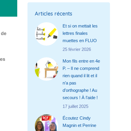
Articles récents
Et si on mettait les
lettres finales
 de
muettes en FLUO
25 février 2026
des
Mon fils entre en 4e
P. – Il ne comprend
rien quand il lit et il
n’a pas
d’orthographe ! Au
secours ! À l’aide !
17 juillet 2025
Écoutez Cindy
Magnin et Perrine