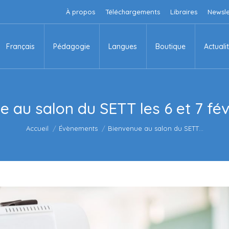
À propos
Téléchargements
Libraires
Newsle
Français
Pédagogie
Langues
Boutique
Actuali
Français
Pédagogie
Langues
Boutique
Actuali
 au salon du SETT les 6 et 7 fév
Vous êtes ici :
Accueil
Évènements
Bienvenue au salon du SETT…