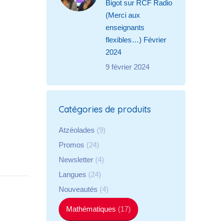
Bigot sur RCF Radio
(Merci aux
enseignants
flexibles…) Février
2024
9 février 2024
Catégories de produits
Atzéolades
(9)
Promos
(24)
Newsletter
(4)
Langues
(24)
Nouveautés
(4)
Mathématiques
(17)