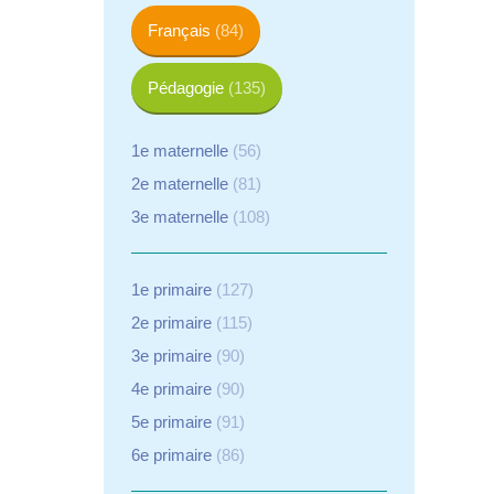
Français
(84)
Pédagogie
(135)
1e maternelle
(56)
2e maternelle
(81)
3e maternelle
(108)
1e primaire
(127)
2e primaire
(115)
3e primaire
(90)
4e primaire
(90)
5e primaire
(91)
6e primaire
(86)