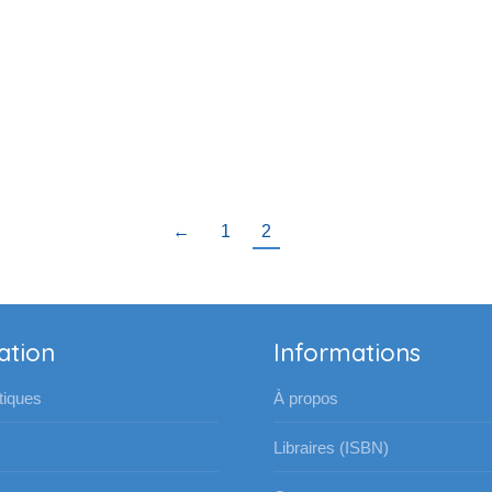
←
1
2
ation
Informations
iques
À propos
Libraires (ISBN)