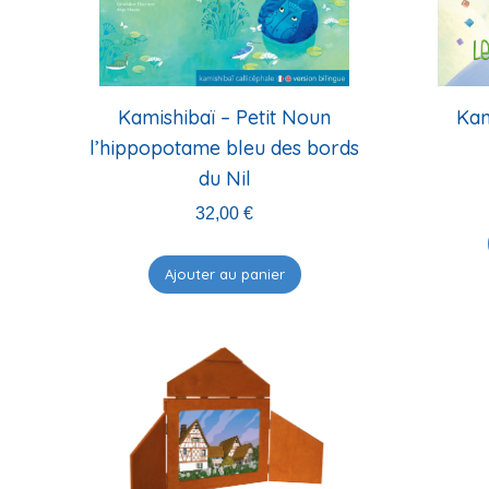
Kamishibaï – Petit Noun
Kam
l’hippopotame bleu des bords
du Nil
32,00
€
Ajouter au panier