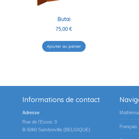
Butaï
75,00
€
Ajouter au panier
Informations de contact
Navig
Adresse
Mathémat
Rue de l'Essor, 9
Français
B-5060 Sambreville (BELGIQUE)