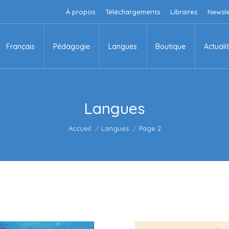
À propos
Téléchargements
Libraires
Newsle
Français
Pédagogie
Langues
Boutique
Actuali
Français
Pédagogie
Langues
Boutique
Actuali
Langues
Vous êtes ici :
Accueil
Langues
Page 2