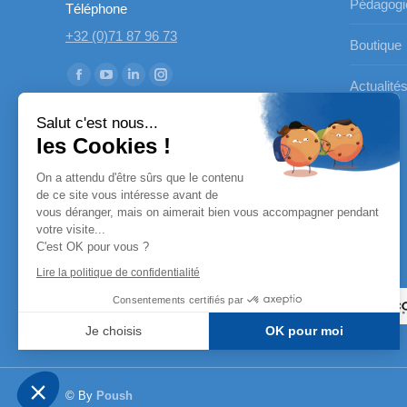
Pédagogi
Téléphone
+32 (0)71 87 96 73
Boutique
Trouvez nous sur :
La
La
La
La
Actualité
page
page
page
page
Salut c'est nous...
Facebook
YouTube
LinkedIn
Instagram
les Cookies !
s'ouvre
s'ouvre
s'ouvre
s'ouvre
On a attendu d'être sûrs que le contenu
dans
dans
dans
dans
de ce site vous intéresse avant de
une
une
une
une
vous déranger, mais on aimerait bien vous accompagner pendant
nouvelle
nouvelle
nouvelle
nouvelle
votre visite...
C'est OK pour vous ?
fenêtre
fenêtre
fenêtre
fenêtre
Nos partenaires
Lire la politique de confidentialité
Consentements certifiés par
Je choisis
OK pour moi
Axeptio consent
Plateforme de Gestion du Consentement : Personnalisez vo
Notre plateforme vous permet d'adapter et de gérer vos param
© By
Poush