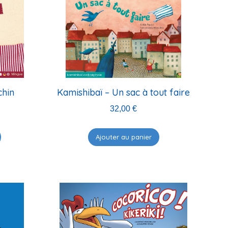
récent
au
plus
ancien
chin
Kamishibaï – Un sac à tout faire
32,00
€
Ajouter au panier