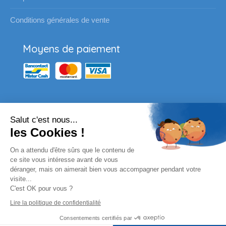
Conditions générales de vente
Moyens de paiement
Salut c'est nous...
Nos partenaires
les Cookies !
Vous souhaitez passer une
On a attendu d'être sûrs que le contenu de
commande pour votre école ?
ce site vous intéresse avant de vous
déranger, mais on aimerait bien vous accompagner pendant votre
visite...
Envoyez un email à l'adresse habituelle ou
C'est OK pour vous ?
complètez le formulaire en ligne.
Lire la politique de confidentialité
Remplissez le formulaire
Consentements certifiés par