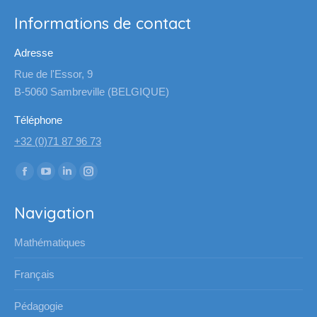
Informations de contact
Adresse
Rue de l'Essor, 9
B-5060 Sambreville (BELGIQUE)
Téléphone
+32 (0)71 87 96 73
Trouvez nous sur :
La
La
La
La
page
page
page
page
Navigation
Facebook
YouTube
LinkedIn
Instagram
s'ouvre
s'ouvre
s'ouvre
s'ouvre
Mathématiques
dans
dans
dans
dans
une
une
une
une
Français
nouvelle
nouvelle
nouvelle
nouvelle
Pédagogie
fenêtre
fenêtre
fenêtre
fenêtre