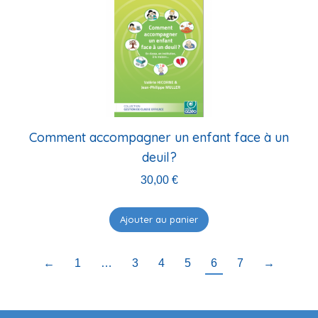
Comment accompagner un enfant face à un
deuil?
30,00
€
Ajouter au panier
←
1
…
3
4
5
6
7
→