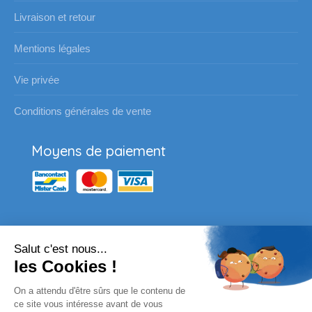
Livraison et retour
Mentions légales
Vie privée
Conditions générales de vente
Moyens de paiement
Salut c'est nous...
Nos partenaires
les Cookies !
Vous souhaitez passer une
On a attendu d'être sûrs que le contenu de
commande pour votre école ?
ce site vous intéresse avant de vous