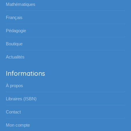
s'ouvre
s'ouvre
s'ouvre
s'ouvre
Mathématiques
dans
dans
dans
dans
une
une
une
une
Français
nouvelle
nouvelle
nouvelle
nouvelle
Pédagogie
fenêtre
fenêtre
fenêtre
fenêtre
Boutique
Actualités
Informations
À propos
Libraires (ISBN)
Contact
Mon compte