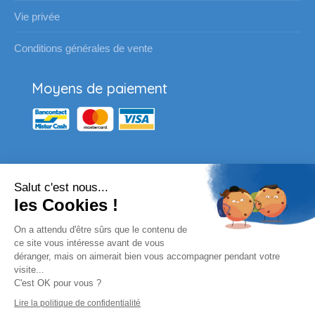
Vie privée
Conditions générales de vente
Moyens de paiement
Salut c'est nous...
Nos partenaires
les Cookies !
Vous souhaitez passer une
On a attendu d'être sûrs que le contenu de
commande pour votre école ?
ce site vous intéresse avant de vous
déranger, mais on aimerait bien vous accompagner pendant votre
visite...
Envoyez un email à l'adresse habituelle ou
C'est OK pour vous ?
complètez le formulaire en ligne.
Lire la politique de confidentialité