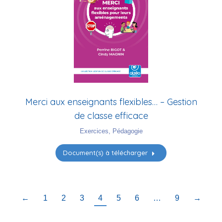
Merci aux enseignants flexibles… – Gestion
de classe efficace
Exercices
,
Pédagogie
Document(s) à télécharger
←
1
2
3
4
5
6
…
9
→