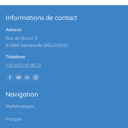
Informations de contact
Adresse
Rue de l'Essor, 9
B-5060 Sambreville (BELGIQUE)
Téléphone
+32 (0)71 87 96 73
Trouvez nous sur :
La
La
La
La
page
page
page
page
Navigation
Facebook
YouTube
LinkedIn
Instagram
s'ouvre
s'ouvre
s'ouvre
s'ouvre
Mathématiques
dans
dans
dans
dans
une
une
une
une
Français
nouvelle
nouvelle
nouvelle
nouvelle