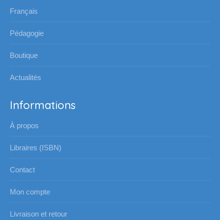
une
une
une
une
Français
nouvelle
nouvelle
nouvelle
nouvelle
Pédagogie
fenêtre
fenêtre
fenêtre
fenêtre
Boutique
Actualités
Informations
À propos
Libraires (ISBN)
Contact
Mon compte
Livraison et retour