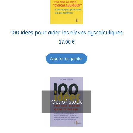
ancien
100 idées pour aider les élèves dyscalculiques
17,00
€
Ajouter au panier
Out of stock