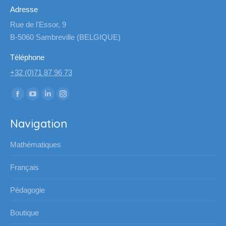
Adresse
Rue de l'Essor, 9
B-5060 Sambreville (BELGIQUE)
Téléphone
+32 (0)71 87 96 73
Trouvez nous sur :
La
La
La
La
page
page
page
page
Navigation
Facebook
YouTube
LinkedIn
Instagram
s'ouvre
s'ouvre
s'ouvre
s'ouvre
Mathématiques
dans
dans
dans
dans
une
une
une
une
Français
nouvelle
nouvelle
nouvelle
nouvelle
Pédagogie
fenêtre
fenêtre
fenêtre
fenêtre
Boutique