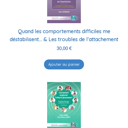
ancien
Quand les comportements difficiles me
déstabilisent… & Les troubles de l’attachement
30,00
€
Ajouter au panier