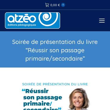
0,00
€
0
Soirée de présentation du livre
“Réussir son passage
primaire/secondaire”
Vous êtes ici :