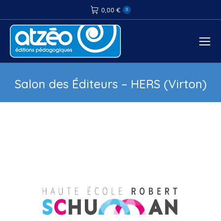
0,00
€
0
Salon des Éditeurs – HERS (Virton)
Vous êtes ici :