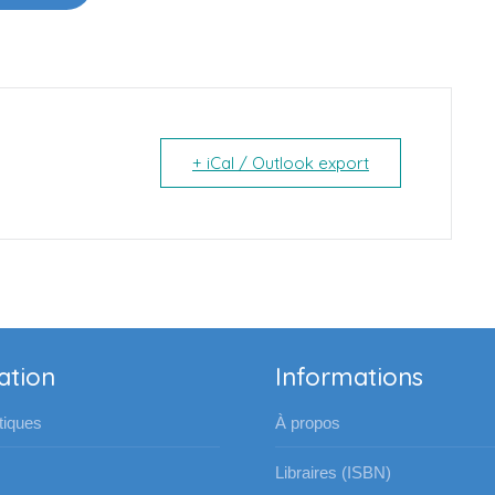
+ iCal / Outlook export
ation
Informations
iques
À propos
Libraires (ISBN)