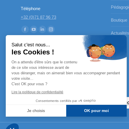
Pédagogi
Téléphone
+32 (0)71 87 96 73
Boutique
Trouvez nous sur :
La
La
La
La
Actualité
page
page
page
page
Salut c'est nous...
Facebook
YouTube
LinkedIn
Instagram
les Cookies !
s'ouvre
s'ouvre
s'ouvre
s'ouvre
On a attendu d'être sûrs que le contenu
dans
dans
dans
dans
de ce site vous intéresse avant de
une
une
une
une
vous déranger, mais on aimerait bien vous accompagner pendant
nouvelle
nouvelle
nouvelle
nouvelle
votre visite...
C'est OK pour vous ?
fenêtre
fenêtre
fenêtre
fenêtre
Nos partenaires
Lire la politique de confidentialité
Consentements certifiés par
Je choisis
OK pour moi
Axeptio consent
Plateforme de Gestion du Consentement : Personnalisez vo