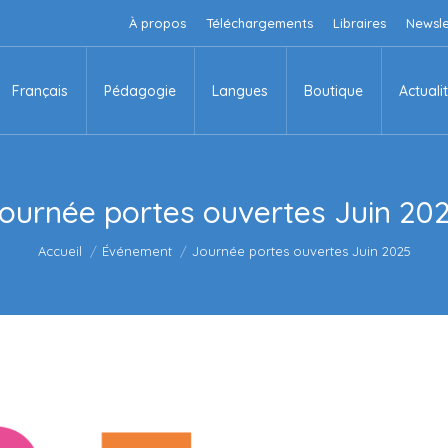
À propos
Téléchargements
Libraires
Newsle
Français
Pédagogie
Langues
Boutique
Actuali
Français
Pédagogie
Langues
Boutique
Actuali
ournée portes ouvertes Juin 20
Vous êtes ici :
Accueil
Événement
Journée portes ouvertes Juin 2025