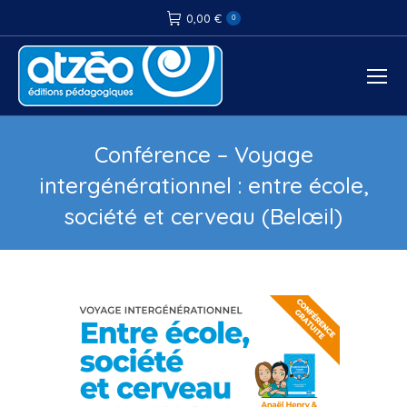
0,00
€
0
Conférence – Voyage
intergénérationnel : entre école,
société et cerveau (Belœil)
Vous êtes ici :