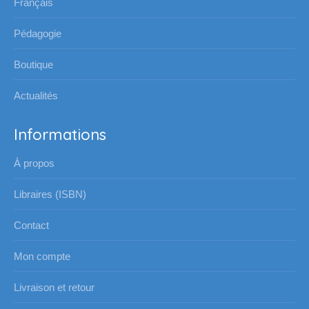
Français
nouvelle
nouvelle
nouvelle
nouvelle
Pédagogie
fenêtre
fenêtre
fenêtre
fenêtre
Boutique
Actualités
Informations
À propos
Libraires (ISBN)
Contact
Mon compte
Livraison et retour