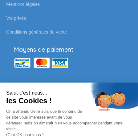
Mentions légales
Vie privée
Conditions générales de vente
Moyens de paiement
Salut c'est nous...
Nos partenaires
les Cookies !
Vous souhaitez passer une
On a attendu d'être sûrs que le contenu de
commande pour votre école ?
ce site vous intéresse avant de vous
déranger, mais on aimerait bien vous accompagner pendant votre
visite...
Envoyez un email à l'adresse habituelle ou
C'est OK pour vous ?
complètez le formulaire en ligne.