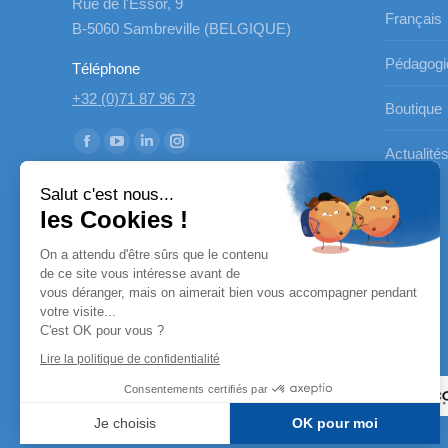
Rue de l'Essor, 9
Français
B-5060 Sambreville (BELGIQUE)
Pédagogi
Téléphone
+32 (0)71 87 96 73
Boutique
Trouvez nous sur :
La
La
La
La
Actualité
page
page
page
page
Salut c'est nous...
Facebook
YouTube
LinkedIn
Instagram
les Cookies !
s'ouvre
s'ouvre
s'ouvre
s'ouvre
On a attendu d'être sûrs que le contenu
dans
dans
dans
dans
de ce site vous intéresse avant de
une
une
une
une
vous déranger, mais on aimerait bien vous accompagner pendant
nouvelle
nouvelle
nouvelle
nouvelle
votre visite...
C'est OK pour vous ?
fenêtre
fenêtre
fenêtre
fenêtre
Nos partenaires
Lire la politique de confidentialité
Consentements certifiés par
Je choisis
OK pour moi