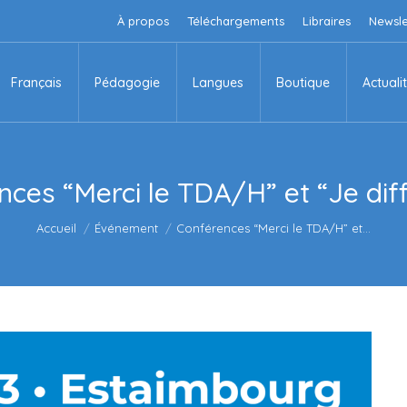
À propos
Téléchargements
Libraires
Newsle
Français
Pédagogie
Langues
Boutique
Actuali
Français
Pédagogie
Langues
Boutique
Actuali
ces “Merci le TDA/H” et “Je dif
Vous êtes ici :
Accueil
Événement
Conférences “Merci le TDA/H” et…